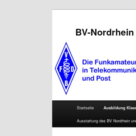
Zum
primären
Inhalt
BV-Nordrhein 
springen
Hauptmenü
Startseite
Ausbildung Klass
Ausstattung des BV Nordrhein un