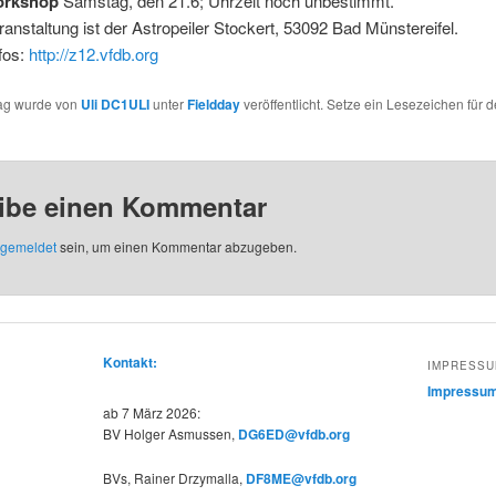
orkshop
Samstag, den 21.6; Uhrzeit noch unbestimmt.
ranstaltung ist der Astropeiler Stockert, 53092 Bad Münstereifel.
fos:
http://z12.vfdb.org
rag wurde von
Uli DC1ULI
unter
Fieldday
veröffentlicht. Setze ein Lesezeichen für 
ibe einen Kommentar
gemeldet
sein, um einen Kommentar abzugeben.
Kontakt:
IMPRESSU
Impressu
ab 7 März 2026:
BV Holger Asmussen,
DG6ED@vfdb.org
BVs, Rainer Drzymalla,
DF8ME@vfdb.org