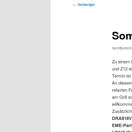
Beitragsnavigation
←
Vorheriger
Som
Veröffentlic
Zu einem F
und Z12 ei
Termin ist
An diesem 
relaxten F
am Grill s
willkomme
Zusätzlic
DRA818V 
EME-Part