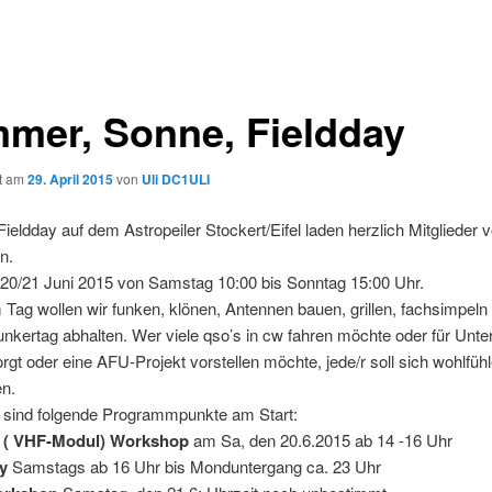
mer, Sonne, Fieldday
ht am
29. April 2015
von
Uli DC1ULI
ieldday auf dem Astropeiler Stockert/Eifel laden herzlich Mitglieder
n.
 20/21 Juni 2015 von Samstag 10:00 bis Sonntag 15:00 Uhr.
Tag wollen wir funken, klönen, Antennen bauen, grillen, fachsimpeln
unkertag abhalten. Wer viele qso’s in cw fahren möchte oder für Unte
orgt oder eine AFU-Projekt vorstellen möchte, jede/r soll sich wohlfühl
n.
h sind folgende Programmpunkte am Start:
( VHF-Modul) Workshop
am Sa, den 20.6.2015 ab 14 -16 Uhr
y
Samstags ab 16 Uhr bis Monduntergang ca. 23 Uhr