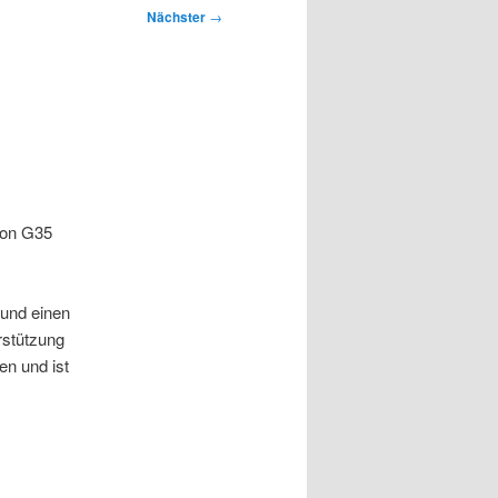
Nächster
→
 von G35
 und einen
rstützung
en und ist