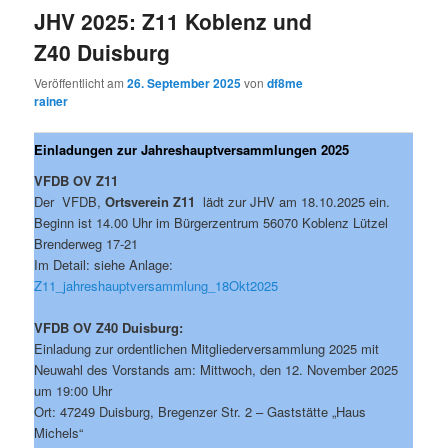
JHV 2025: Z11 Koblenz und
Z40 Duisburg
Veröffentlicht am
26. September 2025
von
df8me
rainer
Einladungen zur Jahreshauptversammlungen 2025
VFDB OV Z11
Der VFDB,
Ortsverein Z11
lädt zur JHV am 18.10.2025 ein.
Beginn ist 14.00 Uhr im Bürgerzentrum 56070 Koblenz Lützel
Brenderweg 17-21
Im Detail: siehe Anlage:
Z11_jahreshauptversammlung_18Okt2025
VFDB OV Z40 Duisburg:
Einladung zur ordentlichen Mitgliederversammlung 2025 mit
Neuwahl des Vorstands am: Mittwoch, den 12. November 2025
um 19:00 Uhr
Ort: 47249 Duisburg, Bregenzer Str. 2 – Gaststätte „Haus
Michels“