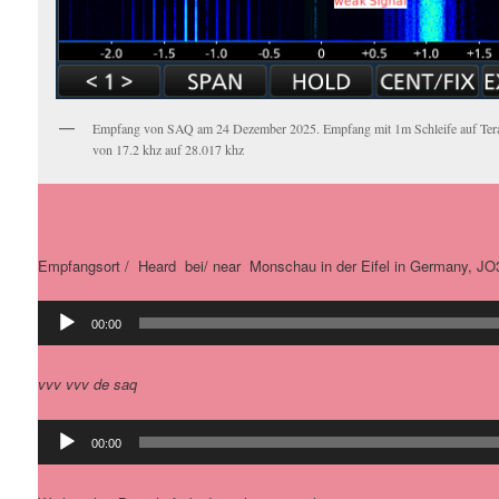
Empfang von SAQ am 24 Dezember 2025. Empfang mit 1m Schleife auf Ter
von 17.2 khz auf 28.017 khz
Empfangsort / Heard bei/ near Monschau in der Eifel in Germany, J
Audio-
00:00
Player
vvv vvv de saq
Audio-
00:00
Player