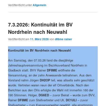
Veröffentlicht unter
Allgemein
7.3.2026: Kontinuität im BV
Nordrhein nach Neuwahl
Veröffentlicht am
11. März 2026
von
df8me rainer
Kontinuität im BV Nordrhein nach Neuwahl
Am Samstag, den 07.03.26 fand die diesjährige
Jahreshauptversammlung im Bezirksverband Nordrhein in
Gladbeck statt. BVV Rainer
DF8ME
eröffnete die
Versammlung, an der zehn Anwesende teilnahmen. Aus dem
Vorstand nahm Jürgen
DH2OP
teil, was allseits sehr geschätzt
wurde. Vertreten waren neun der elf Ortverbände. Nach den
Berichten aus den OVs erfolgte die Wahl mit immerhin 160 der
190 Stimmen. Holger,
DG6ED
– zuvor Beirat – wurde zum BVV,
Rainer
DF8ME
zum Stellvertreter und Uli,
DC1ULI
– zuvor
Stellvertreter – zum Kassenverwalter gewählt, alle einstimmig.