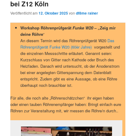
bei Z12 Köln
Veröffentlicht am
12. Oktober 2025
von
df8me rainer
Workshop Röhrenprüfgerät
Funke W20
– „Zeig mir
deine Röhre
“
An diesem Termin wird das Röhrenprüfgerät W20
Das
Röhrenprüfgerät Funke W20 (60èr Jahre)
vorgestellt und
die einzelnen Messschritte erläutert. Genannt seien:
Kurzschluss von Gitter nach Kathode oder Bruch des
Heizfaden. Danach wird untersucht, ob der Anodenstrom
bei einer angelegten Gitterspannung dem Datenblatt
entspricht. Zudem gibt es eine Aussage, ob eine Röhre
überhaupt noch brauchbar ist.
Für alle, die noch alte „Röhrenschätzchen“ ihr eigen haben
oder einen tauben Röhrenempfänger haben: Bringt einfach eure
Röhren zur Veranstaltung mit, wir messen die Röhre/n durch..