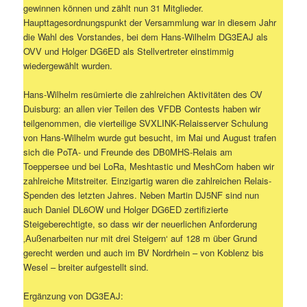
gewinnen können und zählt nun 31 Mitglieder.
Haupttagesordnungspunkt der Versammlung war in diesem Jahr
die Wahl des Vorstandes, bei dem Hans-Wilhelm DG3EAJ als
OVV und Holger DG6ED als Stellvertreter einstimmig
wiedergewählt wurden.
Hans-Wilhelm resümierte die zahlreichen Aktivitäten des OV
Duisburg: an allen vier Teilen des VFDB Contests haben wir
teilgenommen, die vierteilige SVXLINK-Relaisserver Schulung
von Hans-Wilhelm wurde gut besucht, im Mai und August trafen
sich die PoTA- und Freunde des DB0MHS-Relais am
Toeppersee und bei LoRa, Meshtastic und MeshCom haben wir
zahlreiche Mitstreiter. Einzigartig waren die zahlreichen Relais-
Spenden des letzten Jahres. Neben Martin DJ5NF sind nun
auch Daniel DL6OW und Holger DG6ED zertifizierte
Steigeberechtigte, so dass wir der neuerlichen Anforderung
‚Außenarbeiten nur mit drei Steigern‘ auf 128 m über Grund
gerecht werden und auch im BV Nordrhein – von Koblenz bis
Wesel – breiter aufgestellt sind.
Ergänzung von DG3EAJ: