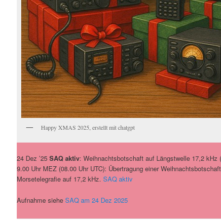
Happy XMAS 2025, erstellt mit chatgpt
24 Dez ’25
SAQ aktiv
: Weihnachtsbotschaft auf Längstwelle 17,2 kHz (
9.00 Uhr MEZ (08.00 Uhr UTC): Übertragung einer Weihnachtsbotschaf
Morsetelegrafie auf 17,2 kHz.
SAQ aktiv
Aufnahme siehe
SAQ am 24 Dez 2025