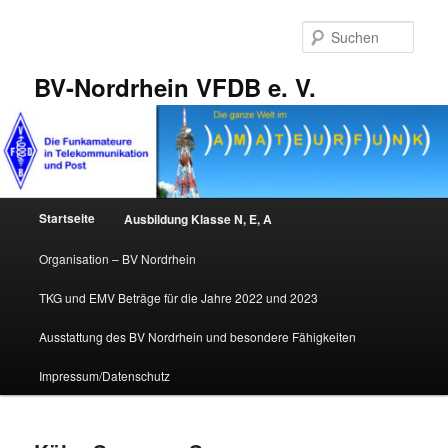
Zum
Zum
primären
sekundären
Such
Inhalt
Inhalt
springen
springen
BV-Nordrhein VFDB e. V.
Hauptmenü
Startseite
Ausbildung Klasse N, E, A
Organisation – BV Nordrhein
TKG und EMV Beträge für die Jahre 2022 und 2023
Ausstattung des BV Nordrhein und besondere Fähigkeiten
Impressum/Datenschutz