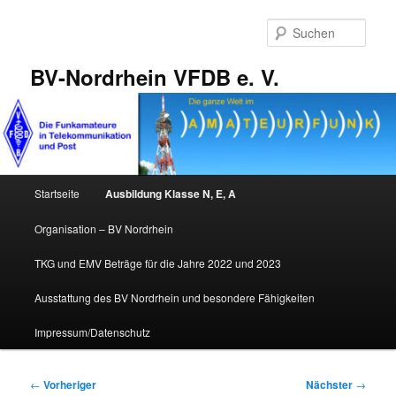
Zum
primären
Such
Inhalt
springen
BV-Nordrhein VFDB e. V.
Hauptmenü
Startseite
Ausbildung Klasse N, E, A
Organisation – BV Nordrhein
TKG und EMV Beträge für die Jahre 2022 und 2023
Ausstattung des BV Nordrhein und besondere Fähigkeiten
Impressum/Datenschutz
Beitragsnavigation
←
Vorheriger
Nächster
→