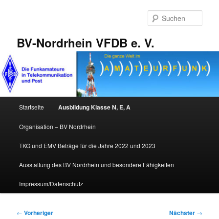
Zum
primären
Such
Inhalt
springen
BV-Nordrhein VFDB e. V.
Hauptmenü
Startseite
Ausbildung Klasse N, E, A
Organisation – BV Nordrhein
TKG und EMV Beträge für die Jahre 2022 und 2023
Ausstattung des BV Nordrhein und besondere Fähigkeiten
Impressum/Datenschutz
Beitragsnavigation
←
Vorheriger
Nächster
→